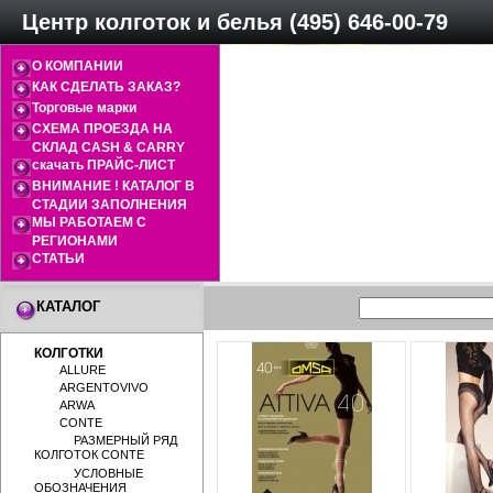
Центр колготок и белья (495) 646-00-79
О КОМПАНИИ
КАК СДЕЛАТЬ ЗАКАЗ?
Торговые марки
СХЕМА ПРОЕЗДА НА
СКЛАД CASH & CARRY
скачать ПРАЙС-ЛИСТ
ВНИМАНИЕ ! КАТАЛОГ В
СТАДИИ ЗАПОЛНЕНИЯ
МЫ РАБОТАЕМ С
РЕГИОНАМИ
СТАТЬИ
КАТАЛОГ
КОЛГОТКИ
ALLURE
ARGENTOVIVO
ARWA
CONTE
РАЗМЕРНЫЙ РЯД
КОЛГОТОК CONTE
УСЛОВНЫЕ
ОБОЗНАЧЕНИЯ