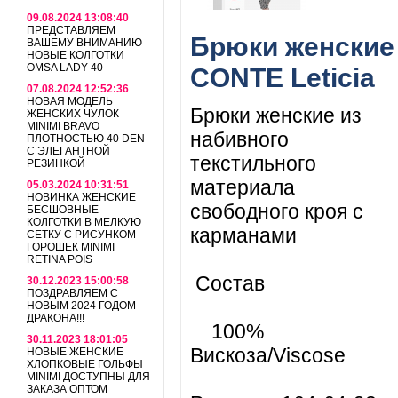
09.08.2024 13:08:40
ПРЕДСТАВЛЯЕМ
Брюки женские
ВАШЕМУ ВНИМАНИЮ
НОВЫЕ КОЛГОТКИ
OMSA LADY 40
CONTE Leticia
07.08.2024 12:52:36
НОВАЯ МОДЕЛЬ
Брюки женские из
ЖЕНСКИХ ЧУЛОК
MINIMI BRAVO
набивного
ПЛОТНОСТЬЮ 40 DEN
С ЭЛЕГАНТНОЙ
текстильного
РЕЗИНКОЙ
материала
05.03.2024 10:31:51
НОВИНКА ЖЕНСКИЕ
свободного кроя с
БЕСШОВНЫЕ
КОЛГОТКИ В МЕЛКУЮ
карманами
СЕТКУ С РИСУНКОМ
ГОРОШЕК MINIMI
RETINA POIS
Состав
30.12.2023 15:00:58
ПОЗДРАВЛЯЕМ С
НОВЫМ 2024 ГОДОМ
ДРАКОНА!!!
100%
30.11.2023 18:01:05
Вискоза/Viscose
НОВЫЕ ЖЕНСКИЕ
ХЛОПКОВЫЕ ГОЛЬФЫ
MINIMI ДОСТУПНЫ ДЛЯ
ЗАКАЗА ОПТОМ