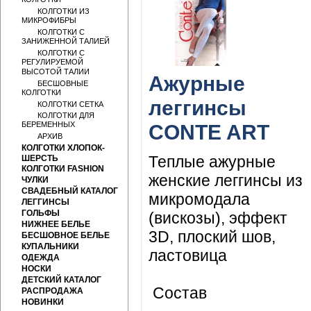
КОЛГОТКИ
КОЛГОТКИ ИЗ
МИКРОФИБРЫ
КОЛГОТКИ С
ЗАНИЖЕННОЙ ТАЛИЕЙ
КОЛГОТКИ С
РЕГУЛИРУЕМОЙ
ВЫСОТОЙ ТАЛИИ
Ажурные
БЕСШОВНЫЕ
КОЛГОТКИ
леггинсы
КОЛГОТКИ СЕТКА
КОЛГОТКИ ДЛЯ
БЕРЕМЕННЫХ
CONTE ART
АРХИВ
КОЛГОТКИ ХЛОПОК-
Теплые ажурные
ШЕРСТЬ
КОЛГОТКИ FASHION
женские леггинсы из
ЧУЛКИ
СВАДЕБНЫЙ КАТАЛОГ
микромодала
ЛЕГГИНСЫ
ГОЛЬФЫ
(вискозы), эффект
НИЖНЕЕ БЕЛЬЕ
3D, плоский шов,
БЕСШОВНОЕ БЕЛЬЕ
КУПАЛЬНИКИ
ластовица
ОДЕЖДА
НОСКИ
ДЕТСКИЙ КАТАЛОГ
Состав
РАСПРОДАЖА
НОВИНКИ