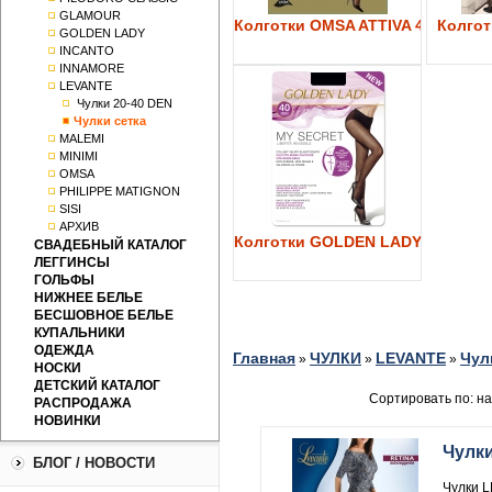
GLAMOUR
Колготки OMSA ATTIVA 40
Колготк
GOLDEN LADY
INCANTO
INNAMORE
LEVANTE
Чулки 20-40 DEN
Чулки сетка
MALEMI
MINIMI
OMSA
PHILIPPE MATIGNON
SISI
АРХИВ
Колготки GOLDEN LADY My Secre
СВАДЕБНЫЙ КАТАЛОГ
ЛЕГГИНСЫ
ГОЛЬФЫ
НИЖНЕЕ БЕЛЬЕ
БЕСШОВНОЕ БЕЛЬЕ
КУПАЛЬНИКИ
ОДЕЖДА
Главная
ЧУЛКИ
LEVANTE
Чул
»
»
»
НОСКИ
ДЕТСКИЙ КАТАЛОГ
Сортировать по: н
РАСПРОДАЖА
НОВИНКИ
Чулк
БЛОГ / НОВОСТИ
Чулки L