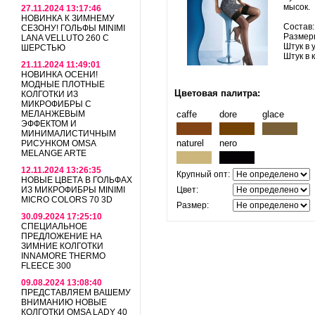
мысок.
27.11.2024 13:17:46
НОВИНКА К ЗИМНЕМУ
Состав
СЕЗОНУ! ГОЛЬФЫ MINIMI
Размерны
LANA VELLUTO 260 С
Штук в 
ШЕРСТЬЮ
Штук в 
21.11.2024 11:49:01
НОВИНКА ОСЕНИ!
МОДНЫЕ ПЛОТНЫЕ
Цветовая палитра:
КОЛГОТКИ ИЗ
МИКРОФИБРЫ С
МЕЛАНЖЕВЫМ
caffe
dore
glace
ЭФФЕКТОМ И
МИНИМАЛИСТИЧНЫМ
naturel
nero
РИСУНКОМ OMSA
MELANGE ARTE
12.11.2024 13:26:35
Крупный опт:
НОВЫЕ ЦВЕТА В ГОЛЬФАХ
ИЗ МИКРОФИБРЫ MINIMI
Цвет:
MICRO COLORS 70 3D
Размер:
30.09.2024 17:25:10
СПЕЦИАЛЬНОЕ
ПРЕДЛОЖЕНИЕ НА
ЗИМНИЕ КОЛГОТКИ
INNAMORE THERMO
FLEECE 300
09.08.2024 13:08:40
ПРЕДСТАВЛЯЕМ ВАШЕМУ
ВНИМАНИЮ НОВЫЕ
КОЛГОТКИ OMSA LADY 40