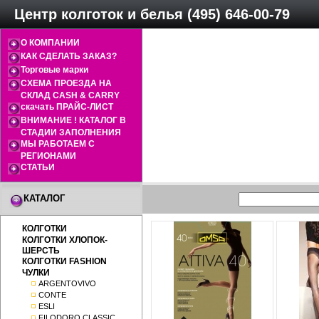
Центр колготок и белья (495) 646-00-79
О КОМПАНИИ
КАК СДЕЛАТЬ ЗАКАЗ?
Торговые марки
СХЕМА ПРОЕЗДА НА
СКЛАД CASH & CARRY
скачать ПРАЙС-ЛИСТ
ВНИМАНИЕ ! КАТАЛОГ В
СТАДИИ ЗАПОЛНЕНИЯ
МЫ РАБОТАЕМ С
РЕГИОНАМИ
СТАТЬИ
КАТАЛОГ
КОЛГОТКИ
КОЛГОТКИ ХЛОПОК-
ШЕРСТЬ
КОЛГОТКИ FASHION
ЧУЛКИ
ARGENTOVIVO
CONTE
ESLI
FILODORO CLASSIC