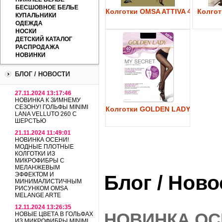
БЕСШОВНОЕ БЕЛЬЕ
Колготки OMSA ATTIVA 40
Колготк
КУПАЛЬНИКИ
ОДЕЖДА
НОСКИ
ДЕТСКИЙ КАТАЛОГ
РАСПРОДАЖА
НОВИНКИ
БЛОГ / НОВОСТИ
27.11.2024 13:17:46
НОВИНКА К ЗИМНЕМУ
СЕЗОНУ! ГОЛЬФЫ MINIMI
Колготки GOLDEN LADY My Secre
LANA VELLUTO 260 С
ШЕРСТЬЮ
21.11.2024 11:49:01
НОВИНКА ОСЕНИ!
МОДНЫЕ ПЛОТНЫЕ
КОЛГОТКИ ИЗ
МИКРОФИБРЫ С
МЕЛАНЖЕВЫМ
ЭФФЕКТОМ И
Блог / Нов
МИНИМАЛИСТИЧНЫМ
РИСУНКОМ OMSA
MELANGE ARTE
12.11.2024 13:26:35
НОВИНКА ОС
НОВЫЕ ЦВЕТА В ГОЛЬФАХ
ИЗ МИКРОФИБРЫ MINIMI