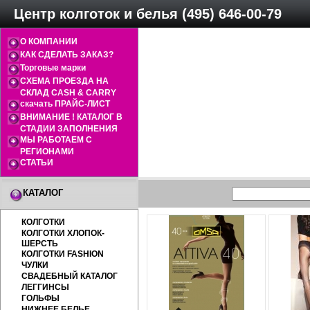
Центр колготок и белья (495) 646-00-79
О КОМПАНИИ
КАК СДЕЛАТЬ ЗАКАЗ?
Торговые марки
СХЕМА ПРОЕЗДА НА
СКЛАД CASH & CARRY
скачать ПРАЙС-ЛИСТ
ВНИМАНИЕ ! КАТАЛОГ В
СТАДИИ ЗАПОЛНЕНИЯ
МЫ РАБОТАЕМ С
РЕГИОНАМИ
СТАТЬИ
КАТАЛОГ
КОЛГОТКИ
КОЛГОТКИ ХЛОПОК-
ШЕРСТЬ
КОЛГОТКИ FASHION
ЧУЛКИ
СВАДЕБНЫЙ КАТАЛОГ
ЛЕГГИНСЫ
ГОЛЬФЫ
НИЖНЕЕ БЕЛЬЕ